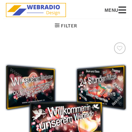
MENU
FILTER
Auf die
Wunschliste
setzen