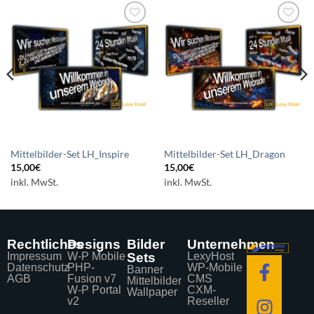
Auf die
Auf die
Wunschliste
Wunschliste
setzen
setzen
Mittelbilder-Set LH_Inspire
Mittelbilder-Set LH_Dragon
15,00
€
15,00
€
inkl. MwSt.
inkl. MwSt.
Rechtliches
Designs
Bilder
Unternehmen
Impressum
W-P Mobile
Sets
LexyHost
Datenschutz
PHP-
WP-Mobile
Banner
AGB
Fusion v7
CMS
Mittelbilder
W-P Portal
CXM-
Wallpaper
v2
Reseller