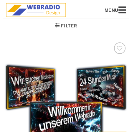
MENU
FILTER
Auf die
Wunschliste
setzen