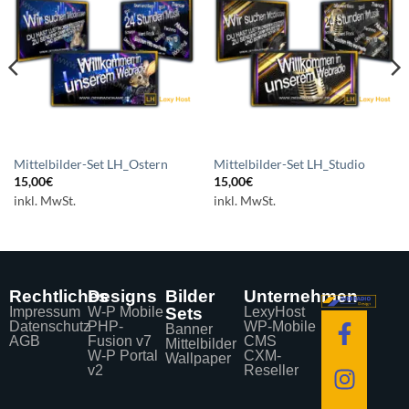
Auf die
Auf die
Wunschliste
Wunschliste
setzen
setzen
Mittelbilder-Set LH_Ostern
Mittelbilder-Set LH_Studio
15,00
€
15,00
€
inkl. MwSt.
inkl. MwSt.
Rechtliches
Designs
Bilder
Unternehmen
Impressum
W-P Mobile
Sets
LexyHost
Datenschutz
PHP-
WP-Mobile
Banner
AGB
Fusion v7
CMS
Mittelbilder
W-P Portal
CXM-
Wallpaper
v2
Reseller