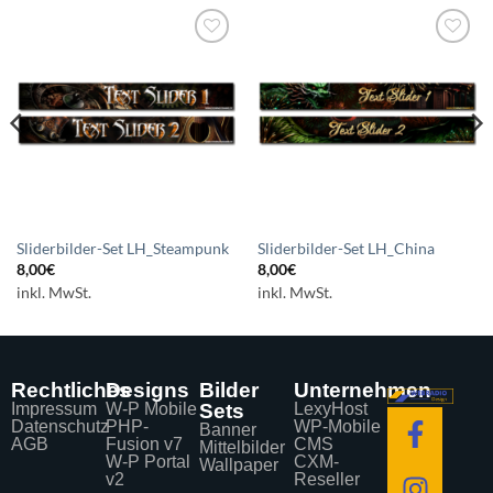
Auf die
Auf die
Wunschliste
Wunschliste
setzen
setzen
Sliderbilder-Set LH_Steampunk
Sliderbilder-Set LH_China
8,00
€
8,00
€
inkl. MwSt.
inkl. MwSt.
Rechtliches
Designs
Bilder
Unternehmen
Impressum
W-P Mobile
Sets
LexyHost
Datenschutz
PHP-
WP-Mobile
Banner
AGB
Fusion v7
CMS
Mittelbilder
W-P Portal
CXM-
Wallpaper
v2
Reseller