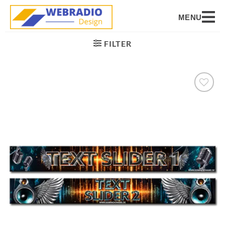
MENU
FILTER
Auf die
Wunschliste
setzen