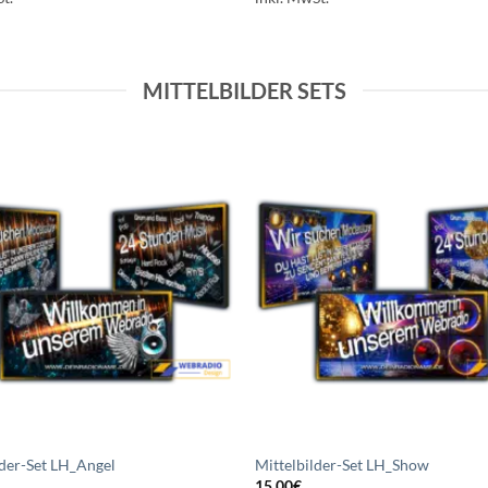
MITTELBILDER SETS
Auf die
A
Wunschliste
Wuns
setzen
s
lder-Set LH_Angel
Mittelbilder-Set LH_Show
15,00
€