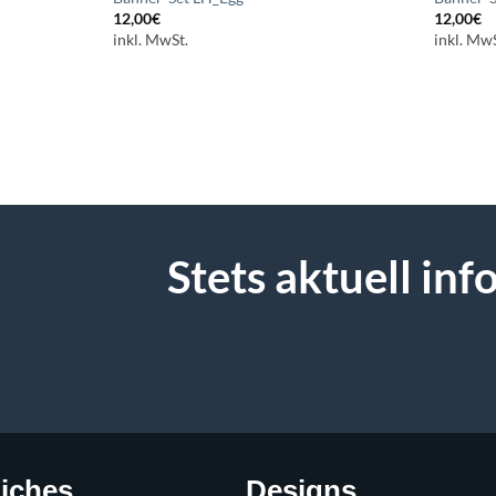
12,00
€
12,00
€
inkl. MwSt.
inkl. MwS
Stets aktuell in
liches
Designs