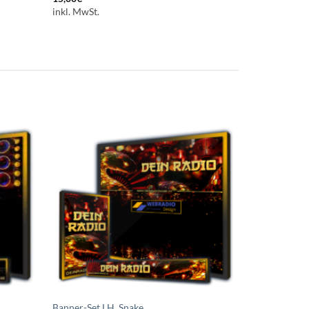
inkl. MwSt.
uf die
Auf die
chliste
Wunschliste
etzen
setzen
Banner-Set LH_Snake