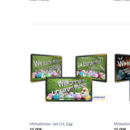
Auf die
Auf die
Wunschliste
Wunschliste
setzen
setzen
Mittelbilder-Set LH_Egg
Mittelbi
15,00
€
15,00
€