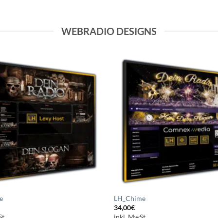
WEBRADIO DESIGNS
Auf die
A
Wunschliste
Wuns
setzen
s
e
LH_Chime
34,00
€
t.
inkl. MwSt.