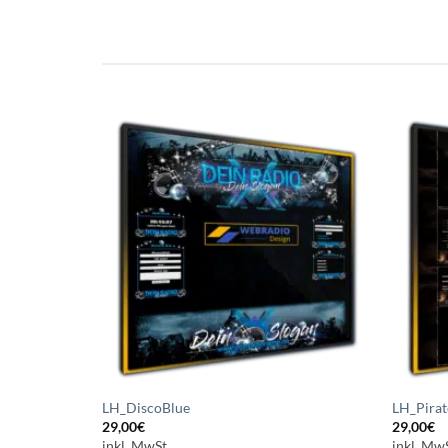
Auf die
Auf die
Wunschliste
Wunschliste
setzen
setzen
LH_DiscoBlue
LH_Pirat
29,00
€
29,00
€
inkl. MwSt.
inkl. MwS