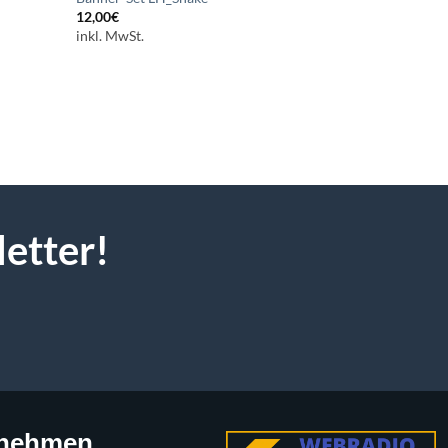
12,00
€
inkl. MwSt.
letter!
rnehmen