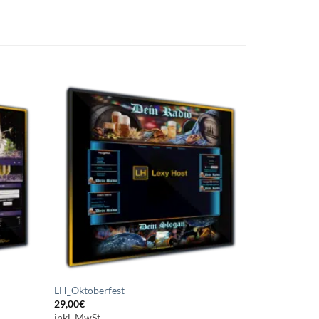
uf die
Auf die
chliste
Wunschliste
etzen
setzen
LH_Oktoberfest
29,00
€
inkl. MwSt.