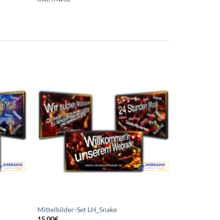
uf die
Auf die
chliste
Wunschliste
etzen
setzen
Mittelbilder-Set LH_Snake
15,00
€