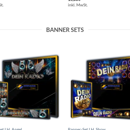
t.
inkl. MwSt.
BANNER SETS
Auf die
A
Wunschliste
Wuns
setzen
s
et LH_Angel
Banner-Set LH_Show