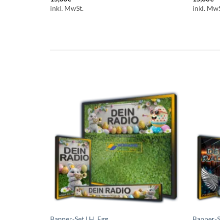
inkl. MwSt.
inkl. MwS
Auf die
Auf die
Wunschliste
Wunschliste
setzen
setzen
Banner-Set LH_Egg
Banner-S