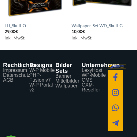
LH_Skull-O
Wallpaper-Set WD_Skull-G
29,00
€
10,00
€
inkl. MwSt.
inkl. MwSt.
Rechtliches
Designs
Bilder
Unternehmen
Impressum
W-P Mobile
Sets
LexyHost
Datenschutz
PHP-
WP-Mobile
Banner
AGB
Fusion v7
CMS
Mittelbilder
W-P Portal
CXM-
Wallpaper
v2
Reseller