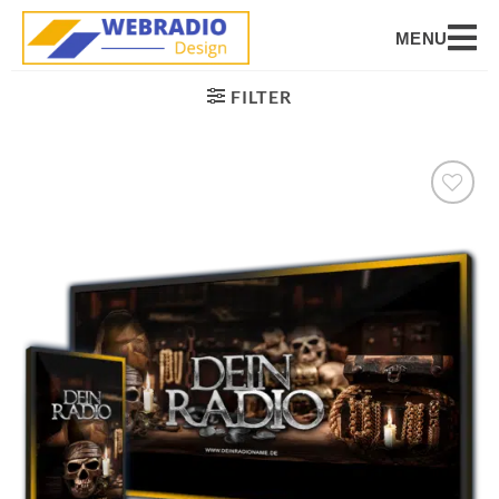
MENU
FILTER
Auf die
Wunschliste
setzen