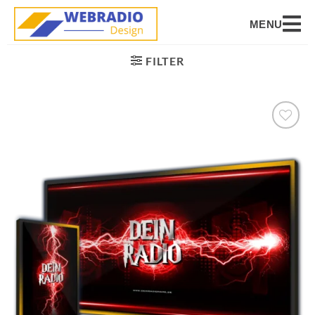
MENU
FILTER
Auf die
Wunschliste
setzen