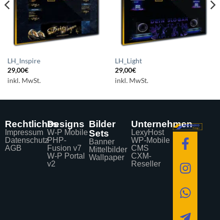
LH_Inspire
LH_Light
29,00
€
29,00
€
inkl. MwSt.
inkl. MwSt.
Rechtliches
Designs
Bilder
Unternehmen
Impressum
W-P Mobile
Sets
LexyHost
Datenschutz
PHP-
WP-Mobile
Banner
AGB
Fusion v7
CMS
Mittelbilder
W-P Portal
CXM-
Wallpaper
v2
Reseller