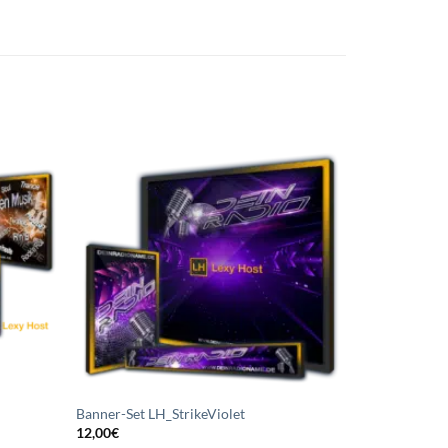
uf die
Auf die
chliste
Wunschliste
etzen
setzen
Banner-Set LH_StrikeViolet
12,00
€