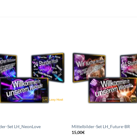
Auf die
A
Wunschliste
Wuns
setzen
s
lder-Set LH_NeonLove
Mittelbilder-Set LH_Future-BR
15,00
€