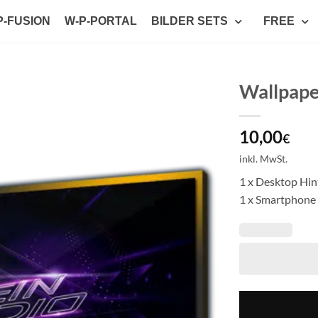
P-FUSION
W-P-PORTAL
BILDER SETS
FREE
Wallpape
Auf die
10,00
Wunschliste
€
setzen
inkl. MwSt.
1 x Desktop Hi
1 x Smartphone