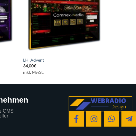
LH_Advent
34,00
€
inkl. MwSt.
rnehmen
e CMS
ller