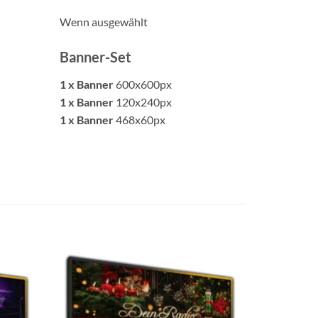
Wenn ausgewählt
Banner-Set
1 x Banner
600x600px
1 x Banner
120x240px
1 x Banner
468x60px
uf die
Auf die
chliste
Wunschliste
etzen
setzen