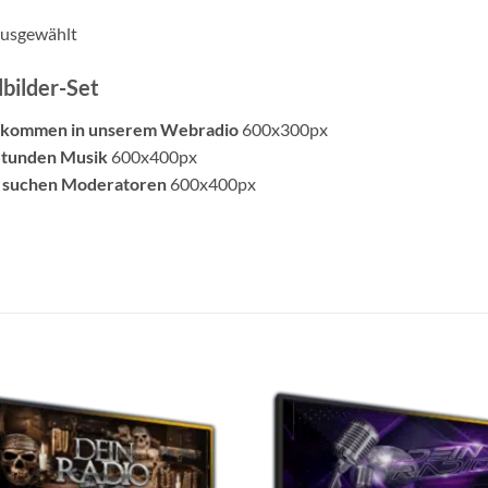
usgewählt
lbilder-Set
llkommen in unserem Webradio
600x300px
Stunden Musik
600x400px
r suchen Moderatoren
600x400px
Auf die
A
Wunschliste
Wuns
setzen
s