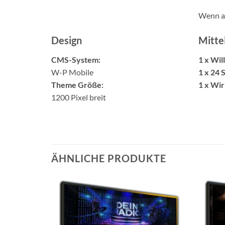
Wenn a
Design
Mitte
CMS-System:
1 x Wi
W-P Mobile
1 x 24 
Theme Größe:
1 x Wi
1200 Pixel breit
ÄHNLICHE PRODUKTE
Auf die
Wunschliste
setzen