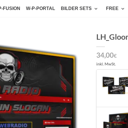
P-FUSION
W-P-PORTAL
BILDER SETS
FREE
LH_Gloo
Auf die
34,00
Wunschliste
€
setzen
inkl. MwSt.