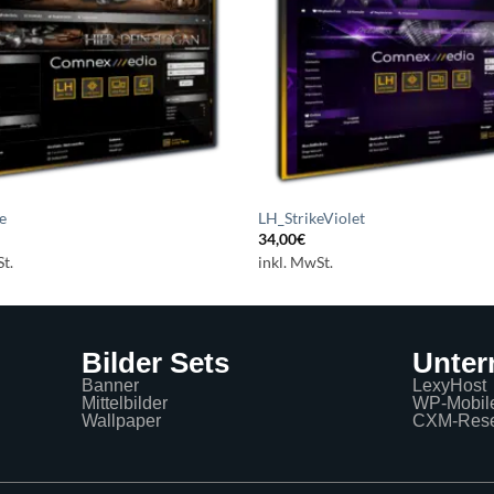
e
LH_StrikeViolet
34,00
€
t.
inkl. MwSt.
Bilder Sets
Unte
Banner
LexyHost
Mittelbilder
WP-Mobil
Wallpaper
CXM-Rese