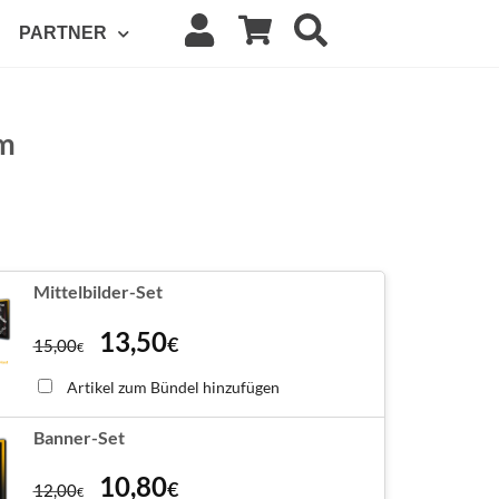
PARTNER
m
Mittelbilder-Set
13,50
€
15,00
€
Artikel zum Bündel hinzufügen
Banner-Set
10,80
€
12,00
€