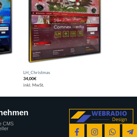
chliste
Wunschliste
etzen
setzen
LH_Christmas
34,00
€
inkl. MwSt.
rnehmen
e CMS
ller