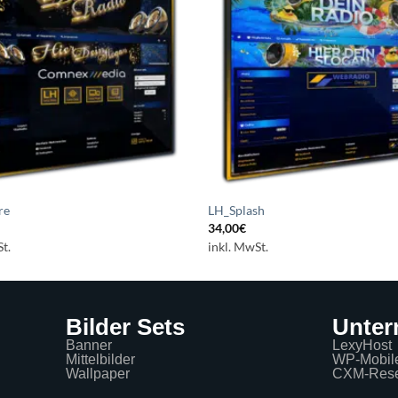
Wunschliste
Wuns
setzen
s
re
LH_Splash
34,00
€
t.
inkl. MwSt.
Bilder Sets
Unte
Banner
LexyHost
Mittelbilder
WP-Mobil
Wallpaper
CXM-Rese