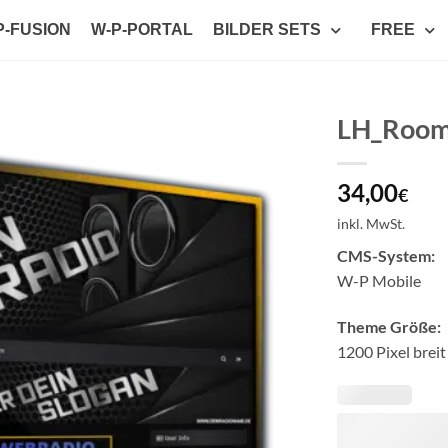
P-FUSION
W-P-PORTAL
BILDER SETS
FREE
LH_Roo
Auf die
34,00
Wunschliste
€
setzen
inkl. MwSt.
CMS-System:
W-P Mobile
Theme Größe:
1200 Pixel breit