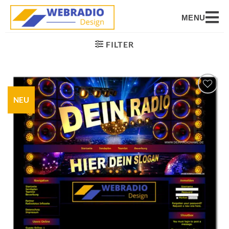
MENU
FILTER
NEU
Auf die
Wunschliste
setzen