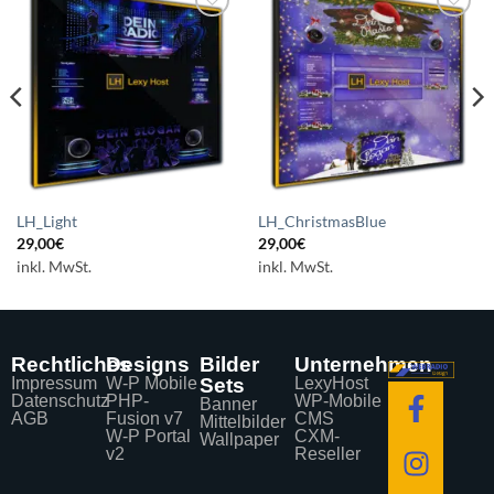
Auf die
Auf die
Wunschliste
Wunschliste
setzen
setzen
LH_Light
LH_ChristmasBlue
29,00
€
29,00
€
inkl. MwSt.
inkl. MwSt.
Rechtliches
Designs
Bilder
Unternehmen
Impressum
W-P Mobile
Sets
LexyHost
Datenschutz
PHP-
WP-Mobile
Banner
AGB
Fusion v7
CMS
Mittelbilder
W-P Portal
CXM-
Wallpaper
v2
Reseller