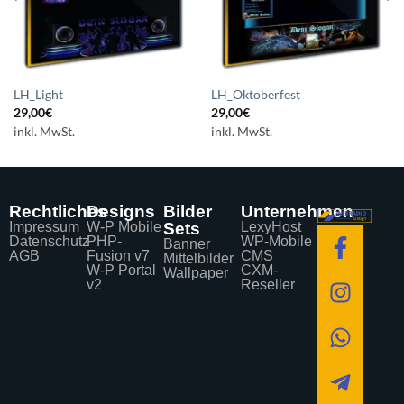
LH_Light
LH_Oktoberfest
29,00
€
29,00
€
inkl. MwSt.
inkl. MwSt.
Rechtliches
Designs
Bilder
Unternehmen
Impressum
W-P Mobile
Sets
LexyHost
Datenschutz
PHP-
WP-Mobile
Banner
AGB
Fusion v7
CMS
Mittelbilder
W-P Portal
CXM-
Wallpaper
v2
Reseller