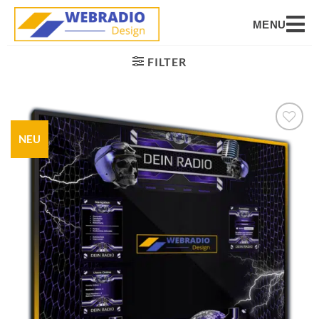
MENU
FILTER
NEU
Auf die
Wunschliste
setzen