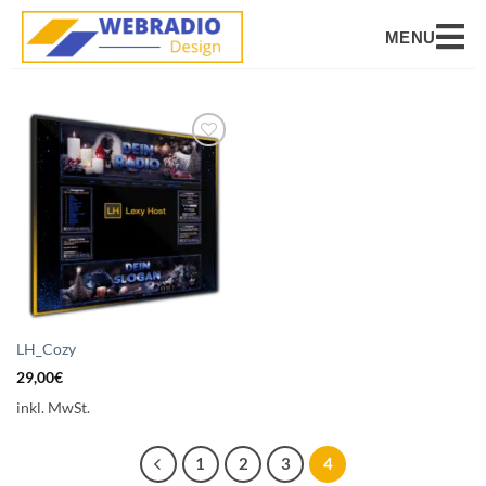
MENU
Auf die
Wunschliste
setzen
LH_Cozy
29,00
€
inkl. MwSt.
1
2
3
4