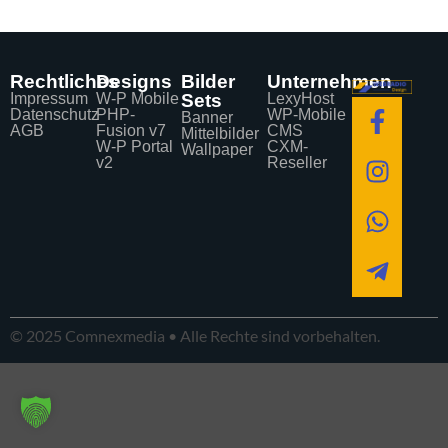
Rechtliches
Designs
Bilder
Unternehmen
Impressum
W-P Mobile
Sets
LexyHost
Datenschutz
PHP-
WP-Mobile
Banner
AGB
Fusion v7
CMS
Mittelbilder
W-P Portal
CXM-
Wallpaper
v2
Reseller
© 2025 Comnexmedia • Alle Rechte sind vorbehalten.