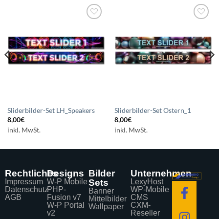
Auf die
Auf die
Wunschliste
Wunschliste
setzen
setzen
Sliderbilder-Set LH_Speakers
Sliderbilder-Set Ostern_1
8,00
€
8,00
€
inkl. MwSt.
inkl. MwSt.
Rechtliches
Designs
Bilder
Unternehmen
Impressum
W-P Mobile
Sets
LexyHost
Datenschutz
PHP-
WP-Mobile
Banner
AGB
Fusion v7
CMS
Mittelbilder
W-P Portal
CXM-
Wallpaper
v2
Reseller