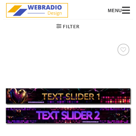
MENU
FILTER
Auf die
Wunschliste
setzen