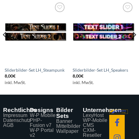
Auf die
Auf die
Wunschliste
Wunschliste
setzen
setzen
Sliderbilder-Set LH_Steampunk
Sliderbilder-Set LH_Speakers
8,00
€
8,00
€
inkl. MwSt.
inkl. MwSt.
Rechtliches
Designs
Bilder
Unternehmen
Impressum
W-P Mobile
Sets
LexyHost
Datenschutz
PHP-
WP-Mobile
Banner
AGB
Fusion v7
CMS
Mittelbilder
W-P Portal
CXM-
Wallpaper
v2
Reseller