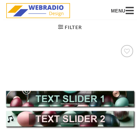
MENU
FILTER
Auf die
Wunschliste
setzen